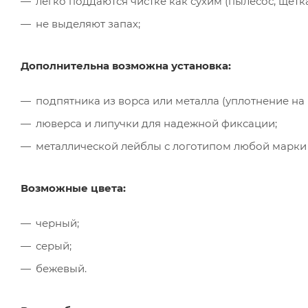
легко поддаются чистке как сухим (пылесос, щётк
не выделяют запах;
Дополнительна возможна установка:
подпятника из ворса или металла (уплотнение на
люверса и липучки для надежной фиксации;
металлической лейблы с логотипом любой марки
Возможные цвета:
черный;
серый;
бежевый.