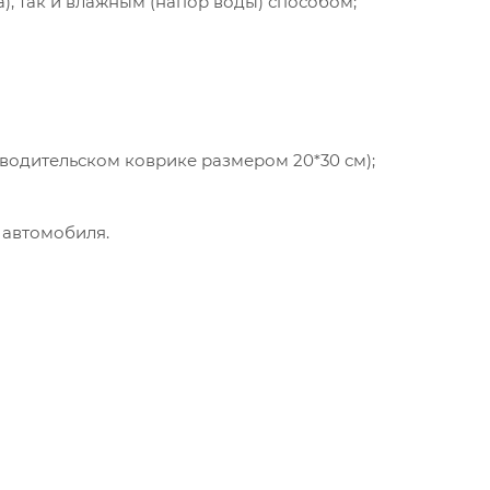
а), так и влажным (напор воды) способом;
 водительском коврике размером 20*30 см);
 автомобиля.