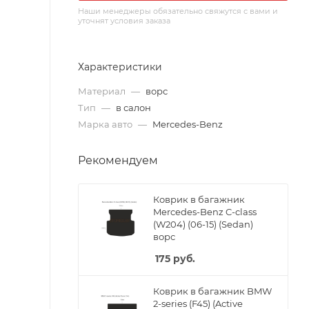
Наши менеджеры обязательно свяжутся с вами и
уточнят условия заказа
Характеристики
Материал
—
ворс
Тип
—
в салон
Марка авто
—
Mercedes-Benz
Рекомендуем
Коврик в багажник
Mercedes-Benz C-class
(W204) (06-15) (Sedan)
ворс
175
руб.
Коврик в багажник BMW
2-series (F45) (Active