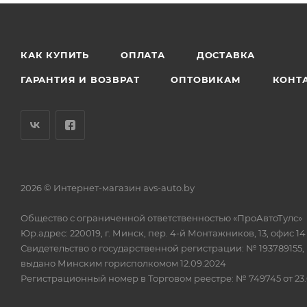
КАК КУПИТЬ
ОПЛАТА
ДОСТАВКА
ГАРАНТИЯ И ВОЗВРАТ
ОПТОВИКАМ
КОНТ
2026 © Интернет-магазин avs-auto.by
Общество с ограниченной ответственностью «ПроАвтоТулс»
Юр.адрес: 220019, г. Минск, пер. 4-й Монтажников, 13, офис 14
Свидетельство о государственной регистрации: № 193789155,
выдано Минским горисполкомом 12.09.2024
Регистрационный номер в Торговом реестре: № 749745 от 23.