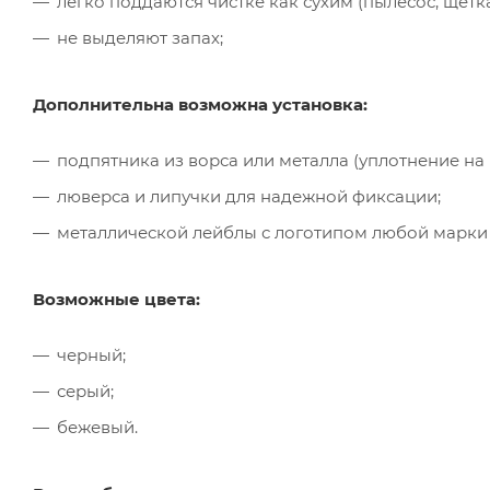
легко поддаются чистке как сухим (пылесос, щётк
не выделяют запах;
Дополнительна возможна установка:
подпятника из ворса или металла (уплотнение на
люверса и липучки для надежной фиксации;
металлической лейблы с логотипом любой марки
Возможные цвета:
черный;
серый;
бежевый.