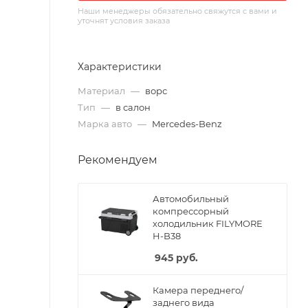
Наши менеджеры обязательно свяжутся с вами и
уточнят условия заказа
Характеристики
Материал
—
ворс
Тип
—
в салон
Марка авто
—
Mercedes-Benz
Рекомендуем
Автомобильный
компрессорный
холодильник FILYMORE
H-B38
945
руб.
Камера переднего/
заднего вида