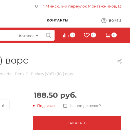
г. Минск, 4-й переулок Монтажников, 13
КОНТАКТЫ
ВОЙТИ
0
0
0
Каталог
) ворс
cedes-Benz GLE-class (V167) (18-) ворс
188.50
руб.
Под заказ
Нашли дешевле?
ЗАКАЗАТЬ