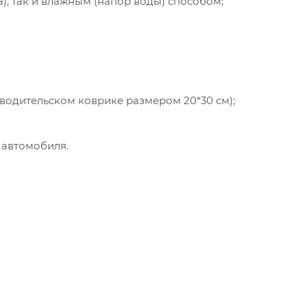
а), так и влажным (напор воды) способом;
 водительском коврике размером 20*30 см);
 автомобиля.