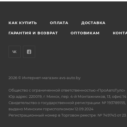
КАК КУПИТЬ
ОПЛАТА
ДОСТАВКА
ГАРАНТИЯ И ВОЗВРАТ
ОПТОВИКАМ
КОНТ
2026 © Интернет-магазин avs-auto.by
Общество с ограниченной ответственностью «ПроАвтоТулс»
Юр.адрес: 220019, г. Минск, пер. 4-й Монтажников, 13, офис 14
Свидетельство о государственной регистрации: № 193789155,
выдано Минским горисполкомом 12.09.2024
Регистрационный номер в Торговом реестре: № 749745 от 23.