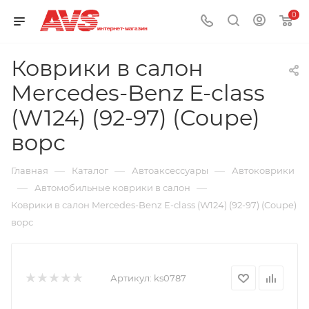
0
Коврики в салон
Mercedes-Benz E-class
(W124) (92-97) (Coupe)
ворс
—
—
—
Главная
Каталог
Автоаксессуары
Автоковрики
—
—
Автомобильные коврики в салон
Коврики в салон Mercedes-Benz E-class (W124) (92-97) (Coupe)
ворс
Артикул:
ks0787