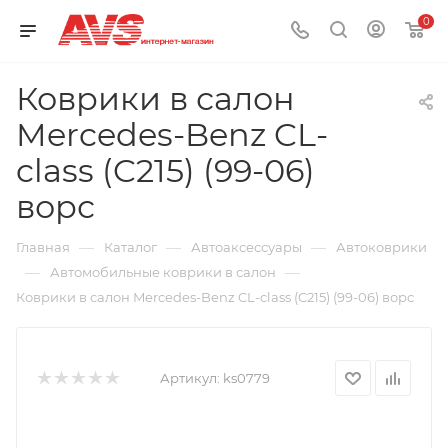
0
Коврики в салон
Mercedes-Benz CL-
class (C215) (99-06)
ворс
—
—
—
Главная
Каталог
Автоаксессуары
Автоковрики
—
—
Автомобильные коврики в салон
Коврики в салон Mercedes-Benz CL-class (C215) (99-06) ворс
Артикул:
ks0779