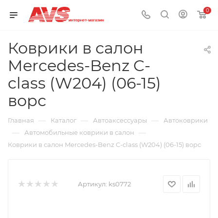
0
Коврики в салон
Mercedes-Benz C-
class (W204) (06-15)
ворс
—
—
—
Главная
Каталог
Автоаксессуары
Автоковрики
—
—
Автомобильные коврики в салон
Коврики в салон Mercedes-Benz C-class (W204) (06-15) ворс
Артикул:
ks0772