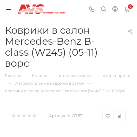
0
Коврики в салон
Mercedes-Benz B-
class (W245) (05-11)
ворс
—
—
—
Главная
Каталог
Автоаксессуары
Автоковрики
—
—
Автомобильные коврики в салон
Коврики в салон Mercedes-Benz B-class (W245) (05-11) ворс
Артикул:
ks0763