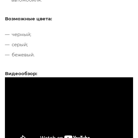
Возможные цвета:
черный;
серый;
бежевый.
Видеообзор: