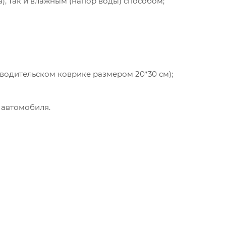
а), так и влажным (напор воды) способом;
 водительском коврике размером 20*30 см);
 автомобиля.