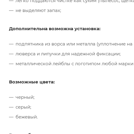
легко поддаются чистке как сухим (пылесос, щётк
не выделяют запах;
Дополнительна возможна установка:
подпятника из ворса или металла (уплотнение на
люверса и липучки для надежной фиксации;
металлической лейблы с логотипом любой марки
Возможные цвета:
черный;
серый;
бежевый.