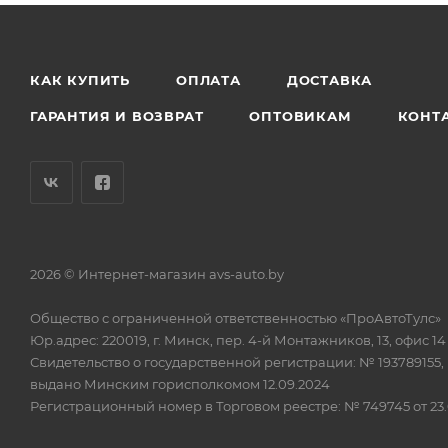
КАК КУПИТЬ
ОПЛАТА
ДОСТАВКА
ГАРАНТИЯ И ВОЗВРАТ
ОПТОВИКАМ
КОНТ
2026 © Интернет-магазин avs-auto.by
Общество с ограниченной ответственностью «ПроАвтоТулс»
Юр.адрес: 220019, г. Минск, пер. 4-й Монтажников, 13, офис 14
Свидетельство о государственной регистрации: № 193789155,
выдано Минским горисполкомом 12.09.2024
Регистрационный номер в Торговом реестре: № 749745 от 23.