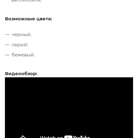
Возможные цвета:
черный;
серый;
бежевый.
Видеообзор: