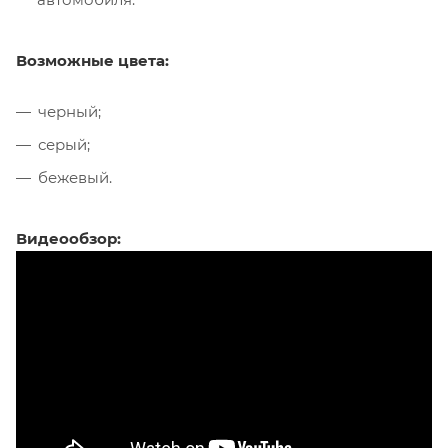
Возможные цвета:
черный;
серый;
бежевый.
Видеообзор: