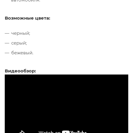
Возможные цвета:
черный;
серый;
бежевый.
Видеообзор: