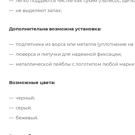
легко поддаются чистке как сухим (пылесос, щётк
не выделяют запах;
Дополнительна возможна установка:
подпятника из ворса или металла (уплотнение на
люверса и липучки для надежной фиксации;
металлической лейблы с логотипом любой марки
Возможные цвета:
черный;
серый;
бежевый.