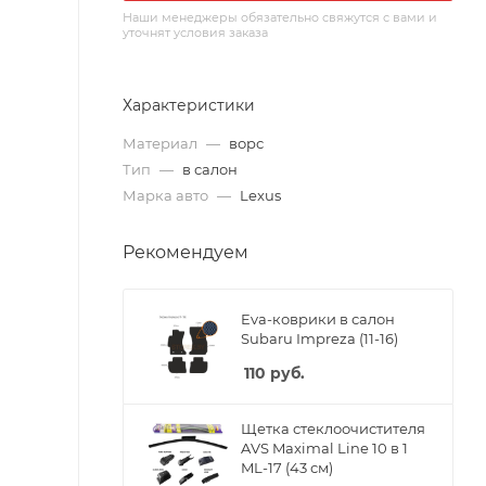
Наши менеджеры обязательно свяжутся с вами и
уточнят условия заказа
Характеристики
Материал
—
ворс
Тип
—
в салон
Марка авто
—
Lexus
Рекомендуем
Eva-коврики в салон
Subaru Impreza (11-16)
110
руб.
Щетка стеклоочистителя
AVS Maximal Line 10 в 1
ML-17 (43 см)