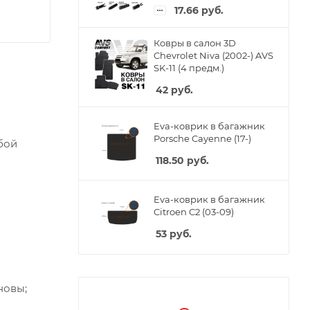
17.66
руб.
Ковры в салон 3D
Chevrolet Niva (2002-) AVS
SK-11 (4 предм.)
42
руб.
Eva-коврик в багажник
Porsche Cayenne (17-)
бой
118.50
руб.
Eva-коврик в багажник
Citroen C2 (03-09)
53
руб.
новы;