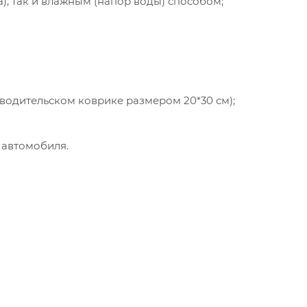
а), так и влажным (напор воды) способом;
 водительском коврике размером 20*30 см);
 автомобиля.