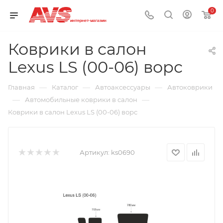
0
Коврики в салон
Lexus LS (00-06) ворс
—
—
—
Главная
Каталог
Автоаксессуары
Автоковрики
—
—
Автомобильные коврики в салон
Коврики в салон Lexus LS (00-06) ворс
Артикул:
ks0690