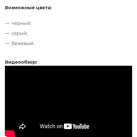
Возможные цвета:
черный;
серый;
бежевый.
Видеообзор: