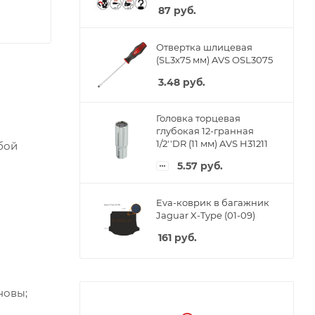
87
руб.
Отвертка шлицевая
(SL3x75 мм) AVS OSL3075
3.48
руб.
Головка торцевая
глубокая 12-гранная
1/2''DR (11 мм) AVS H31211
бой
5.57
руб.
Eva-коврик в багажник
Jaguar X-Type (01-09)
161
руб.
новы;