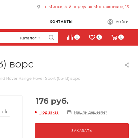
г. Минск, 4-й переулок Монтажников, 13
КОНТАКТЫ
ВОЙТИ
0
0
0
Каталог
3) ворс
d Rover Range Rover Sport (05-13) ворс
176
руб.
Под заказ
Нашли дешевле?
ЗАКАЗАТЬ