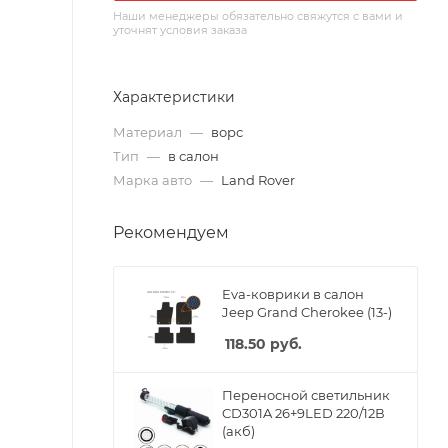
Наши менеджеры обязательно свяжутся с вами и
уточнят условия заказа
Характеристики
Материал
—
ворс
Тип
—
в салон
Марка авто
—
Land Rover
Рекомендуем
Eva-коврики в салон
Jeep Grand Cherokee (13-)
118.50
руб.
Переносной светильник
CD301A 26+9LED 220/12В
(акб)