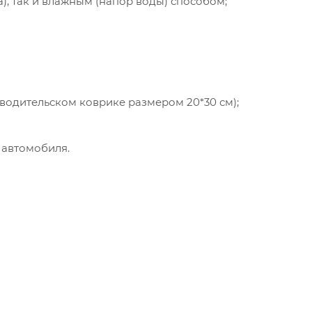
а), так и влажным (напор воды) способом;
 водительском коврике размером 20*30 см);
 автомобиля.