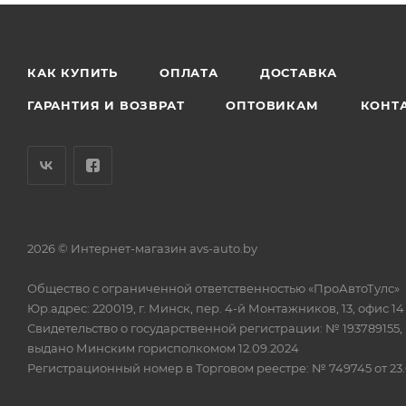
КАК КУПИТЬ
ОПЛАТА
ДОСТАВКА
ГАРАНТИЯ И ВОЗВРАТ
ОПТОВИКАМ
КОНТ
2026 © Интернет-магазин avs-auto.by
Общество с ограниченной ответственностью «ПроАвтоТулс»
Юр.адрес: 220019, г. Минск, пер. 4-й Монтажников, 13, офис 14
Свидетельство о государственной регистрации: № 193789155,
выдано Минским горисполкомом 12.09.2024
Регистрационный номер в Торговом реестре: № 749745 от 23.