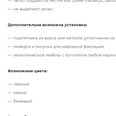
легко поддаются чистке как сухим (пылесос, щётк
не выделяют запах;
Дополнительна возможна установка:
подпятника из ворса или металла (уплотнение на
люверса и липучки для надежной фиксации;
металлической лейблы с логотипом любой марки
Возможные цвета:
черный;
серый;
бежевый.