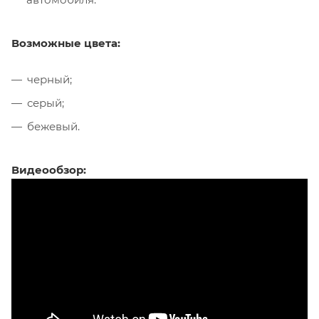
Возможные цвета:
черный;
серый;
бежевый.
Видеообзор: