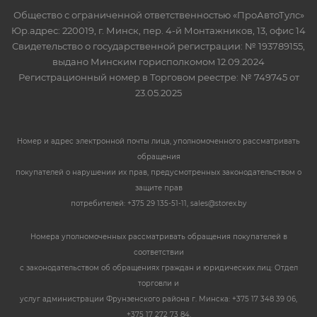
Общество с ограниченной ответственностью «ПроАвтоТулс»
Юр.адрес: 220019, г. Минск, пер. 4-й Монтажников, 13, офис 14
Свидетельство о государственной регистрации: № 193789155,
выдано Минским горисполкомом 12.09.2024
Регистрационный номер в Торговом реестре: № 749745 от
23.05.2025
Номер и адрес электронной почты лица, уполномоченного рассматривать
обращения
покупателей о нарушении их прав, предусмотренных законодательством о
защите прав
потребителей: +375 29 135-51-11, sales@storex.by
Номера уполномоченных рассматривать обращения покупателей в
соответствии
с законодательством об обращениях граждан и юридических лиц: Отдел
торговли и
услуг администрации Фрунзенского района г. Минска: +375 17 348 39 06,
+375 17 272 73 84.