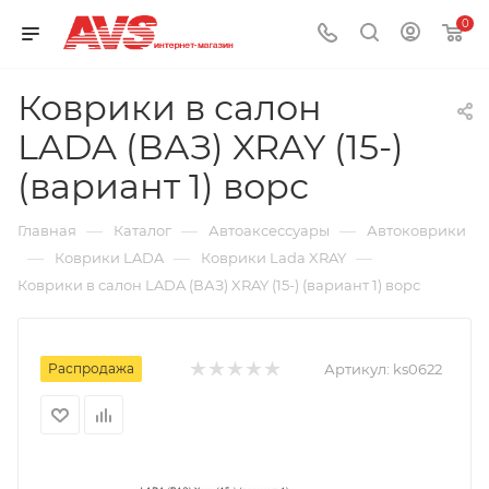
0
Коврики в салон
LADA (ВАЗ) XRAY (15-)
(вариант 1) ворс
—
—
—
Главная
Каталог
Автоаксессуары
Автоковрики
—
—
—
Коврики LADA
Коврики Lada XRAY
Коврики в салон LADA (ВАЗ) XRAY (15-) (вариант 1) ворс
Распродажа
Артикул:
ks0622