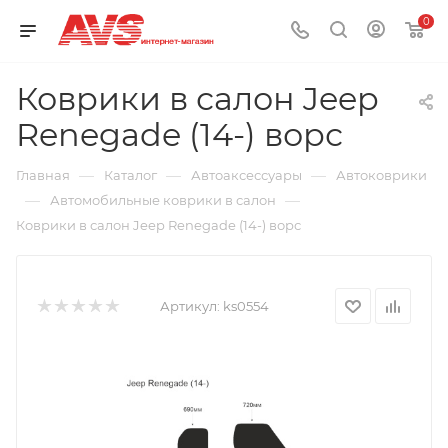
0
Коврики в салон Jeep
Renegade (14-) ворс
—
—
—
Главная
Каталог
Автоаксессуары
Автоковрики
—
—
Автомобильные коврики в салон
Коврики в салон Jeep Renegade (14-) ворс
Артикул:
ks0554