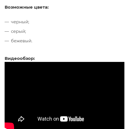
Возможные цвета:
черный;
серый;
бежевый.
Видеообзор: