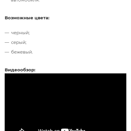
Возможные цвета:
черный;
серый;
бежевый.
Видеообзор: