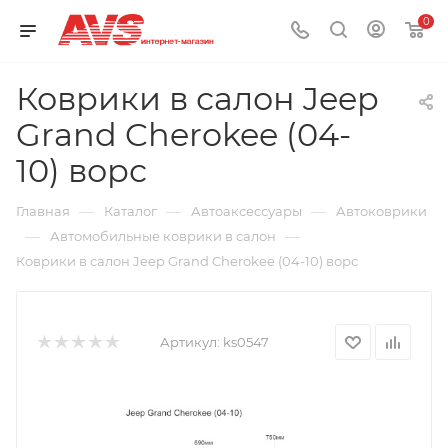
0
Коврики в салон Jeep
Grand Cherokee (04-
10) ворс
—
—
—
Главная
Каталог
Автоаксессуары
Автоковрики
—
—
Автомобильные коврики в салон
Коврики в салон Jeep Grand Cherokee (04-10) ворс
Артикул:
ks0547