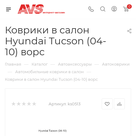
0
Коврики в салон
Hyundai Tucson (04-
10) ворс
—
—
—
Главная
Каталог
Автоаксессуары
Автоковрики
—
—
Автомобильные коврики в салон
Коврики в салон Hyundai Tucson (04-10) ворс
Артикул:
ks0513