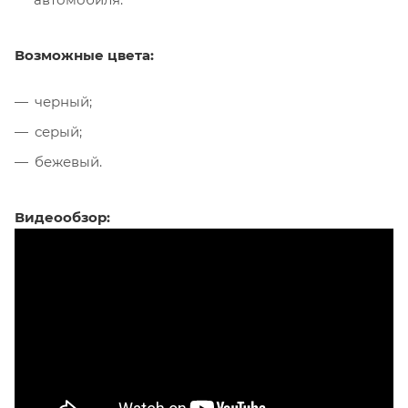
Возможные цвета:
черный;
серый;
бежевый.
Видеообзор: