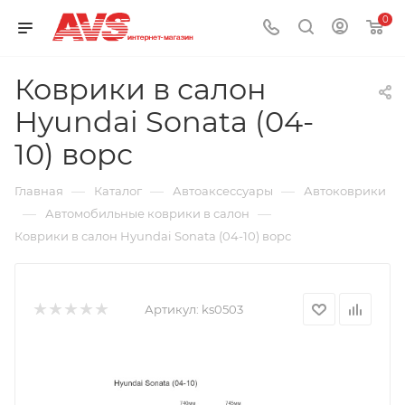
0
Коврики в салон
Hyundai Sonata (04-
10) ворс
—
—
—
Главная
Каталог
Автоаксессуары
Автоковрики
—
—
Автомобильные коврики в салон
Коврики в салон Hyundai Sonata (04-10) ворс
Артикул:
ks0503