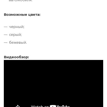
Возможные цвета:
черный;
серый;
бежевый.
Видеообзор: