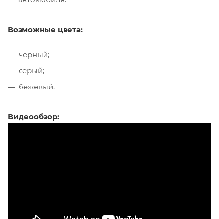
Возможные цвета:
черный;
серый;
бежевый.
Видеообзор: