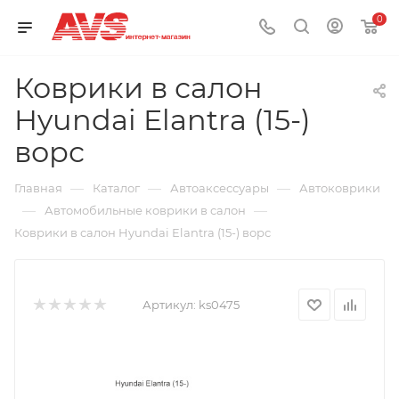
0
Коврики в салон
Hyundai Elantra (15-)
ворс
—
—
—
Главная
Каталог
Автоаксессуары
Автоковрики
—
—
Автомобильные коврики в салон
Коврики в салон Hyundai Elantra (15-) ворс
Артикул:
ks0475