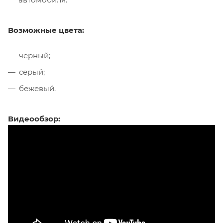
Возможные цвета:
черный;
серый;
бежевый.
Видеообзор: