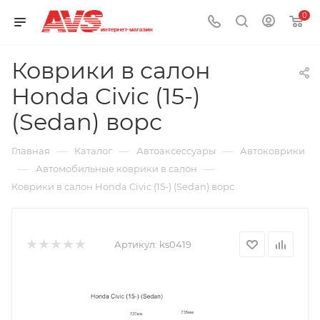
0
Коврики в салон
Honda Civic (15-)
(Sedan) ворс
—
—
—
Главная
Каталог
Автоаксессуары
Автоковрики
—
—
Автомобильные коврики в салон
Коврики в салон Honda Civic (15-) (Sedan) ворс
Артикул:
ks0419