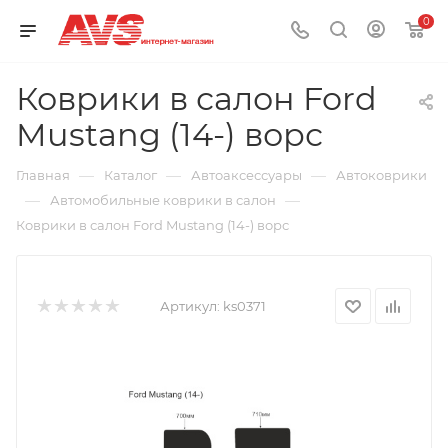
0
Коврики в салон Ford
Mustang (14-) ворс
—
—
—
Главная
Каталог
Автоаксессуары
Автоковрики
—
—
Автомобильные коврики в салон
Коврики в салон Ford Mustang (14-) ворс
Артикул:
ks0371