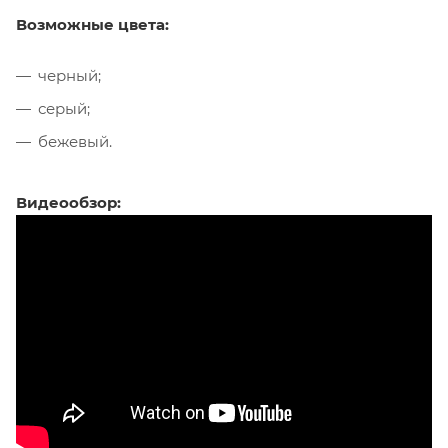
Возможные цвета:
черный;
серый;
бежевый.
Видеообзор: