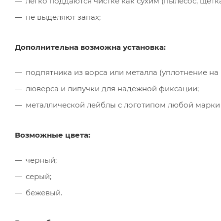
легко поддаются чистке как сухим (пылесос, щётк
не выделяют запах;
Дополнительна возможна установка:
подпятника из ворса или металла (уплотнение на
люверса и липучки для надежной фиксации;
металлической лейблы с логотипом любой марки
Возможные цвета:
черный;
серый;
бежевый.