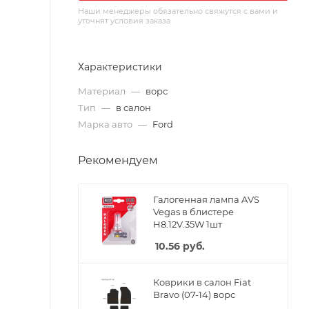
Наши менеджеры обязательно свяжутся с вами и
уточнят условия заказа
Характеристики
Материал
—
ворс
Тип
—
в салон
Марка авто
—
Ford
Рекомендуем
Галогенная лампа AVS
Vegas в блистере
H8.12V.35W 1шт
10.56
руб.
Коврики в салон Fiat
Bravo (07-14) ворс