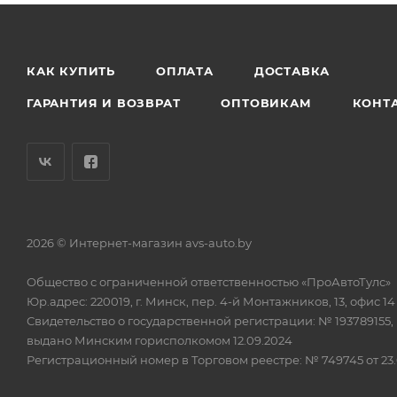
КАК КУПИТЬ
ОПЛАТА
ДОСТАВКА
ГАРАНТИЯ И ВОЗВРАТ
ОПТОВИКАМ
КОНТ
2026 © Интернет-магазин avs-auto.by
Общество с ограниченной ответственностью «ПроАвтоТулс»
Юр.адрес: 220019, г. Минск, пер. 4-й Монтажников, 13, офис 14
Свидетельство о государственной регистрации: № 193789155,
выдано Минским горисполкомом 12.09.2024
Регистрационный номер в Торговом реестре: № 749745 от 23.