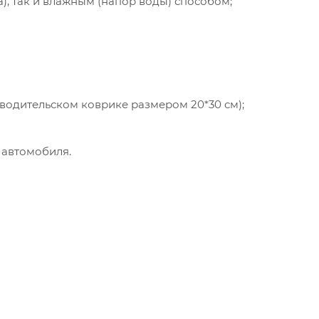
а), так и влажным (напор воды) способом;
 водительском коврике размером 20*30 см);
 автомобиля.