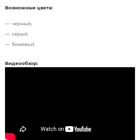
Возможные цвета:
черный;
серый;
бежевый.
Видеообзор: