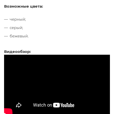
Возможные цвета:
черный;
серый;
бежевый.
Видеообзор: