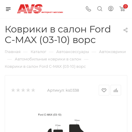
0
Коврики в салон Ford
C-MAX (03-10) ворс
—
—
—
Главная
Каталог
Автоаксессуары
Автоковрики
—
—
Автомобильные коврики в салон
Коврики в салон Ford C-MAX (03-10) ворс
Артикул:
ks0338