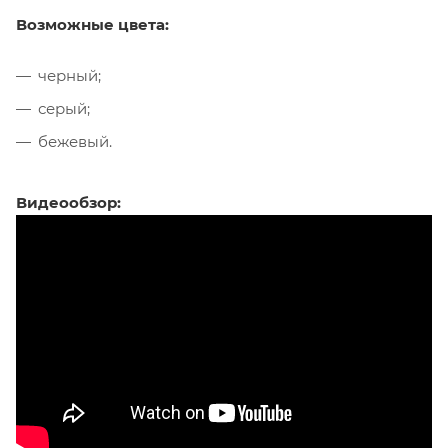
Возможные цвета:
черный;
серый;
бежевый.
Видеообзор: