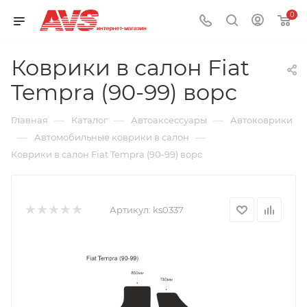
0
Коврики в салон Fiat
Tempra (90-99) ворс
—
—
—
Главная
Каталог
Автоаксессуары
Автоковрики
—
—
Автомобильные коврики в салон
Коврики в салон Fiat Tempra (90-99) ворс
Артикул:
ks0337