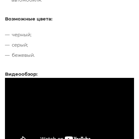
Возможные цвета:
черный;
серый;
бежевый.
Видеообзор: