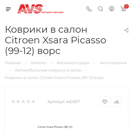
0
Коврики в салон
Citroen Xsara Picasso
(99-12) ворс
—
—
—
Главная
Каталог
Автоаксессуары
Автоковрики
—
—
Автомобильные коврики в салон
Коврики в салон Citroen Xsara Picasso (99-12) ворс
Артикул:
ks0307