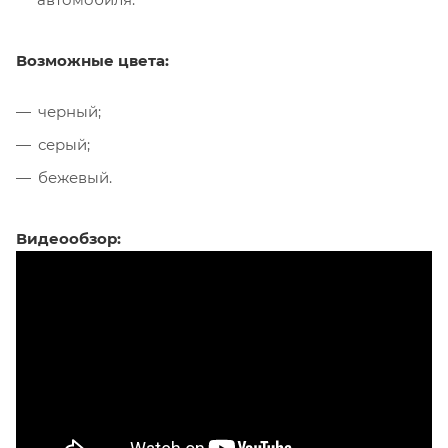
Возможные цвета:
черный;
серый;
бежевый.
Видеообзор: