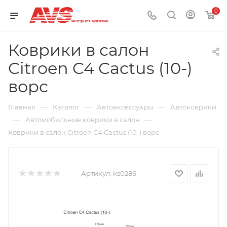
0
Коврики в салон
Citroen C4 Cactus (10-)
ворс
—
—
—
Главная
Каталог
Автоаксессуары
Автоковрики
—
—
Автомобильные коврики в салон
Коврики в салон Citroen C4 Cactus (10-) ворс
Артикул:
ks0286