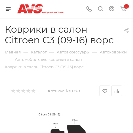
0
Коврики в салон
Citroen C3 (09-16) ворс
—
—
—
Главная
Каталог
Автоаксессуары
Автоковрики
—
—
Автомобильные коврики в салон
Коврики в салон Citroen C3 (09-16) ворс
Артикул:
ks0278