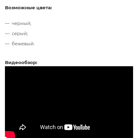
Возможные цвета:
черный;
серый;
бежевый.
Видеообзор: