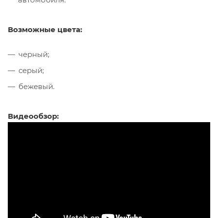
Возможные цвета:
черный;
серый;
бежевый.
Видеообзор: