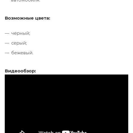
Возможные цвета:
черный;
серый;
бежевый.
Видеообзор: