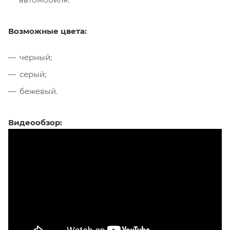
Возможные цвета:
черный;
серый;
бежевый.
Видеообзор: