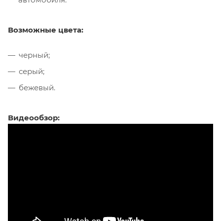
Возможные цвета:
черный;
серый;
бежевый.
Видеообзор: