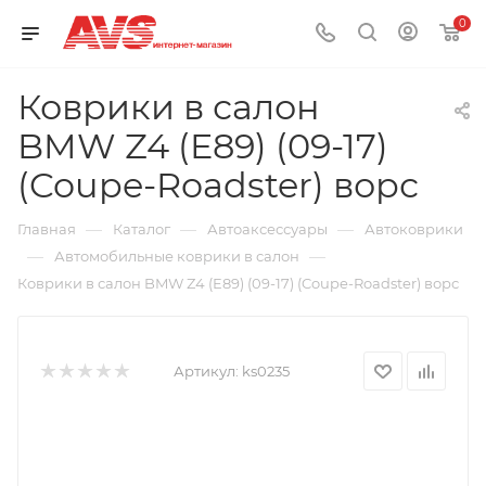
0
Коврики в салон
BMW Z4 (E89) (09-17)
(Coupe-Roadster) ворс
—
—
—
Главная
Каталог
Автоаксессуары
Автоковрики
—
—
Автомобильные коврики в салон
Коврики в салон BMW Z4 (E89) (09-17) (Coupe-Roadster) ворс
Артикул:
ks0235