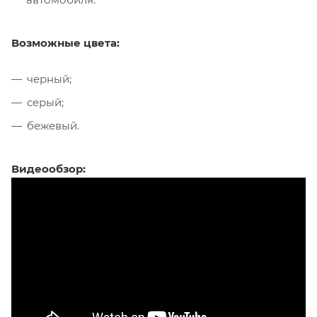
Возможные цвета:
черный;
серый;
бежевый.
Видеообзор: