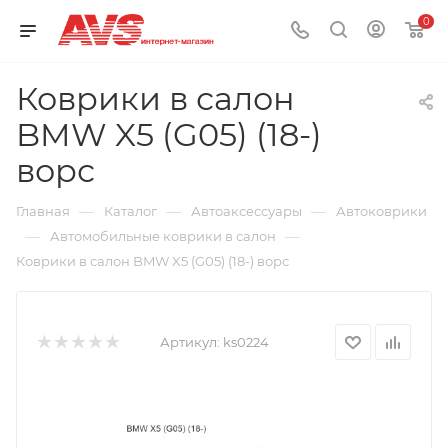
0
Коврики в салон
BMW X5 (G05) (18-)
ворс
—
—
—
Главная
Каталог
Автоаксессуары
Автоковрики
—
—
Автомобильные коврики в салон
Коврики в салон BMW X5 (G05) (18-) ворс
Артикул:
ks0224