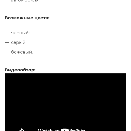
Возможные цвета:
черный;
серый;
бежевый.
Видеообзор: