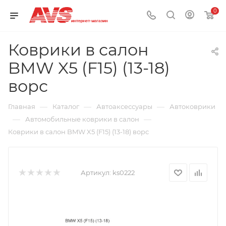
0
Коврики в салон
BMW X5 (F15) (13-18)
ворс
—
—
—
Главная
Каталог
Автоаксессуары
Автоковрики
—
—
Автомобильные коврики в салон
Коврики в салон BMW X5 (F15) (13-18) ворс
Артикул:
ks0222