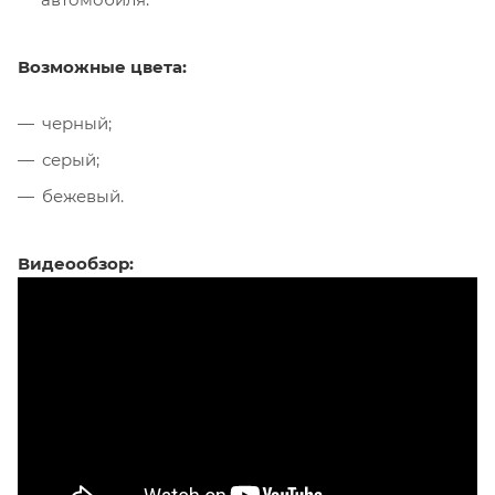
Возможные цвета:
черный;
серый;
бежевый.
Видеообзор: