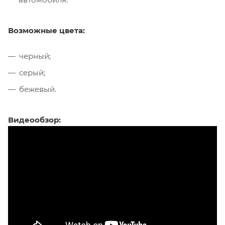
Возможные цвета:
черный;
серый;
бежевый.
Видеообзор: