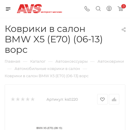
0
Коврики в салон
BMW X5 (E70) (06-13)
ворс
—
—
—
Главная
Каталог
Автоаксессуары
Автоковрики
—
—
Автомобильные коврики в салон
Коврики в салон BMW X5 (E70) (06-13) ворс
Артикул:
ks0220