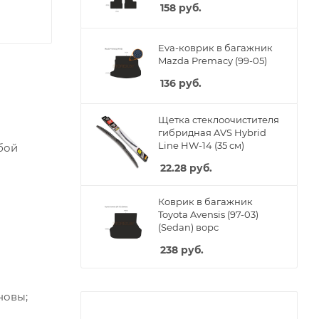
158
руб.
Eva-коврик в багажник
Mazda Premacy (99-05)
136
руб.
Щетка стеклоочистителя
гибридная AVS Hybrid
Line HW-14 (35 см)
бой
22.28
руб.
Коврик в багажник
Toyota Avensis (97-03)
(Sedan) ворс
238
руб.
новы;