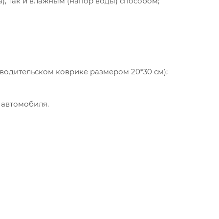
а), так и влажным (напор воды) способом;
 водительском коврике размером 20*30 см);
 автомобиля.