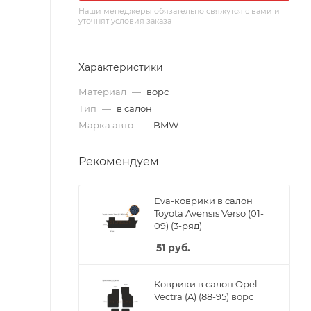
Наши менеджеры обязательно свяжутся с вами и
уточнят условия заказа
Характеристики
Материал
—
ворс
Тип
—
в салон
Марка авто
—
BMW
Рекомендуем
Eva-коврики в салон
Toyota Avensis Verso (01-
09) (3-ряд)
51
руб.
Коврики в салон Opel
Vectra (A) (88-95) ворс