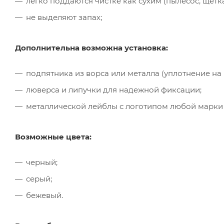
легко поддаются чистке как сухим (пылесос, щётк
не выделяют запах;
Дополнительна возможна установка:
подпятника из ворса или металла (уплотнение на
люверса и липучки для надежной фиксации;
металлической лейблы с логотипом любой марки
Возможные цвета:
черный;
серый;
бежевый.