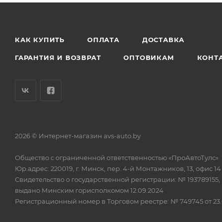
КАК КУПИТЬ
ОПЛАТА
ДОСТАВКА
ГАРАНТИЯ И ВОЗВРАТ
ОПТОВИКАМ
КОНТ
2026 © Интернет-магазин avs-auto.by
Общество с ограниченной ответственностью «ПроАвтоТулс»
Юр.адрес: 220019, г. Минск, пер. 4-й Монтажников, 13, офис 14
Свидетельство о государственной регистрации: № 193789155,
выдано Минским горисполкомом 12.09.2024
Регистрационный номер в Торговом реестре: № 749745 от 23.