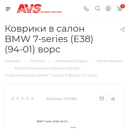
0
Коврики в салон
BMW 7-series (E38)
(94-01) ворс
—
—
—
Главная
Каталог
Автоаксессуары
Автоковрики
—
—
Автомобильные коврики в салон
Коврики в салон BMW 7-series (E38) (94-01) ворс
Артикул:
ks0184