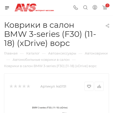
0
Коврики в салон
BMW 3-series (F30) (11-
18) (xDrive) ворс
—
—
—
Главная
Каталог
Автоаксессуары
Автоковрики
—
—
Автомобильные коврики в салон
Коврики в салон BMW 3-series (F30) (11-18) (xDrive) ворс
Артикул:
ks0151