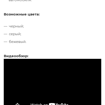
Возможные цвета:
черный;
серый;
бежевый.
Видеообзор: