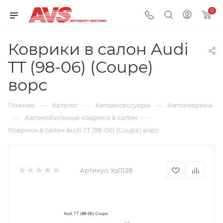
0
Коврики в салон Audi
TT (98-06) (Coupe)
ворс
—
—
—
Главная
Каталог
Автоаксессуары
Автоковрики
—
—
Автомобильные коврики в салон
Коврики в салон Audi TT (98-06) (Coupe) ворс
Артикул:
ks0128