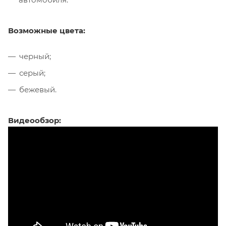
Возможные цвета:
черный;
серый;
бежевый.
Видеообзор: