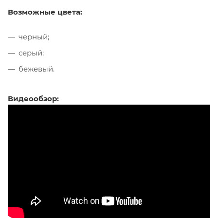
Возможные цвета:
черный;
серый;
бежевый.
Видеообзор: