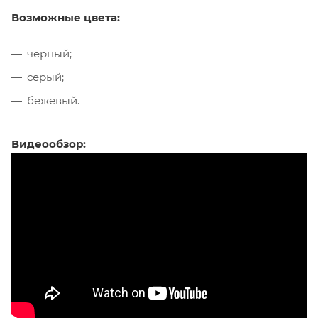
Возможные цвета:
черный;
серый;
бежевый.
Видеообзор: