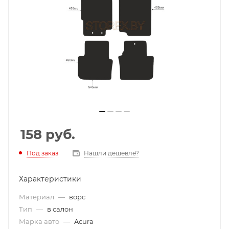
158
руб.
Под заказ
Нашли дешевле?
Характеристики
Материал
—
ворс
Тип
—
в салон
Марка авто
—
Acura