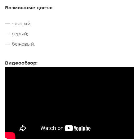
Возможные цвета:
черный;
серый;
бежевый.
Видеообзор: