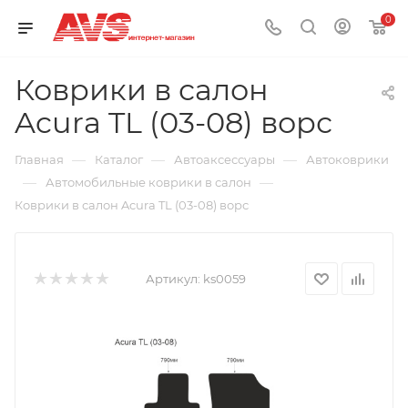
0
Коврики в салон
Acura TL (03-08) ворс
—
—
—
Главная
Каталог
Автоаксессуары
Автоковрики
—
—
Автомобильные коврики в салон
Коврики в салон Acura TL (03-08) ворс
Артикул:
ks0059