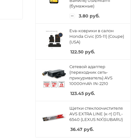
Ваниль) USA/Miami
(бумажные)
3.80
руб.
Eva-коврики в салон
Honda Civic (05-11) (Coupe)
(USA)
122.50
руб.
Сетевой адаптер
(переходник сеть-
прикуриватель) AVS
10000mAh IN-2210
123.45
руб.
Щетки стеклоочистителя
AVS EXTRA LINE (к-т) DTL-
6540 (LEXUS NX\SUBARU)
36.47
руб.