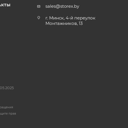
АКТЫ
sales@storex.by
г. Минск, 4-й переулок
Монтажников, 13
05.2025
бращения
ащите прав