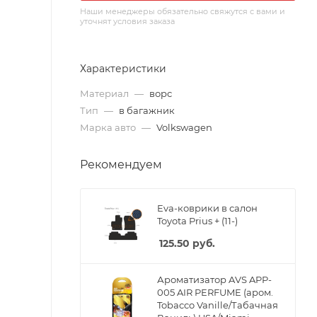
Наши менеджеры обязательно свяжутся с вами и
уточнят условия заказа
Характеристики
Материал
—
ворс
Тип
—
в багажник
Марка авто
—
Volkswagen
Рекомендуем
Eva-коврики в салон
Toyota Prius + (11-)
125.50
руб.
Ароматизатор AVS APP-
005 AIR PERFUME (аром.
Tobacco Vanille/Табачная