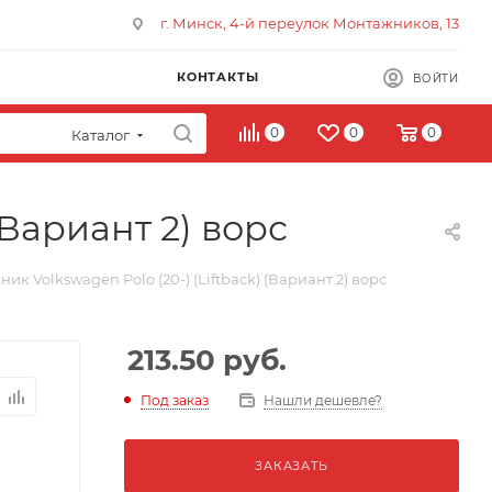
г. Минск, 4-й переулок Монтажников, 13
КОНТАКТЫ
ВОЙТИ
0
0
0
Каталог
(Вариант 2) ворс
ик Volkswagen Polo (20-) (Liftback) (Вариант 2) ворс
213.50
руб.
Под заказ
Нашли дешевле?
ЗАКАЗАТЬ