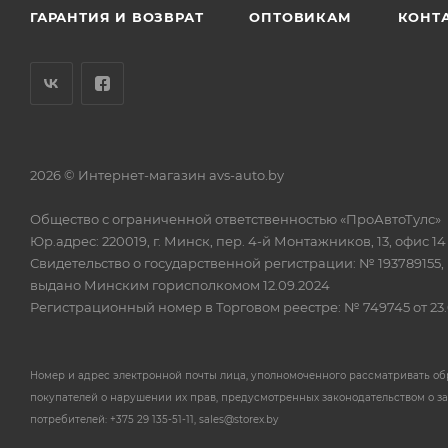
ГАРАНТИЯ И ВОЗВРАТ
ОПТОВИКАМ
КОНТ
2026 © Интернет-магазин avs-auto.by
Общество с ограниченной ответственностью «ПроАвтоТулс»
Юр.адрес: 220019, г. Минск, пер. 4-й Монтажников, 13, офис 14
Свидетельство о государственной регистрации: № 193789155,
выдано Минским горисполкомом 12.09.2024
Регистрационный номер в Торговом реестре: № 749745 от 23.
Номер и адрес электронной почты лица, уполномоченного рассматривать о
покупателей о нарушении их прав, предусмотренных законодательством о з
потребителей: +375 29 135-51-11, sales@storex.by