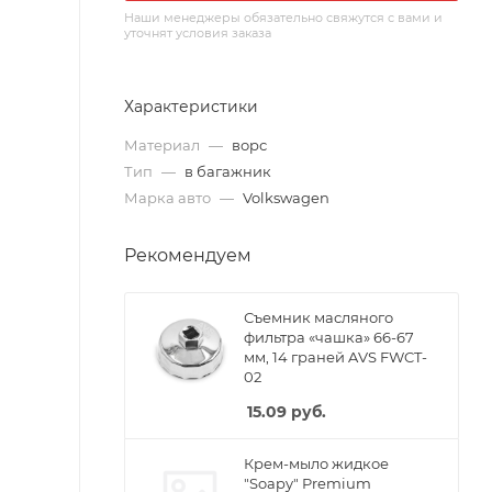
Наши менеджеры обязательно свяжутся с вами и
уточнят условия заказа
Характеристики
Материал
—
ворс
Тип
—
в багажник
Марка авто
—
Volkswagen
Рекомендуем
Съемник масляного
фильтра «чашка» 66-67
мм, 14 граней AVS FWCT-
02
15.09
руб.
Крем-мыло жидкое
"Soapy" Premium