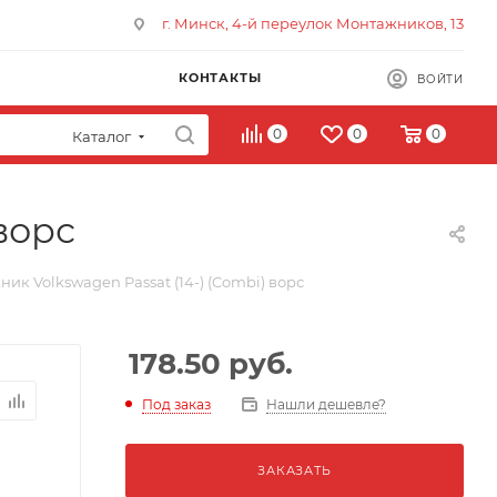
г. Минск, 4-й переулок Монтажников, 13
КОНТАКТЫ
ВОЙТИ
0
0
0
Каталог
ворс
ик Volkswagen Passat (14-) (Combi) ворс
178.50
руб.
Под заказ
Нашли дешевле?
ЗАКАЗАТЬ