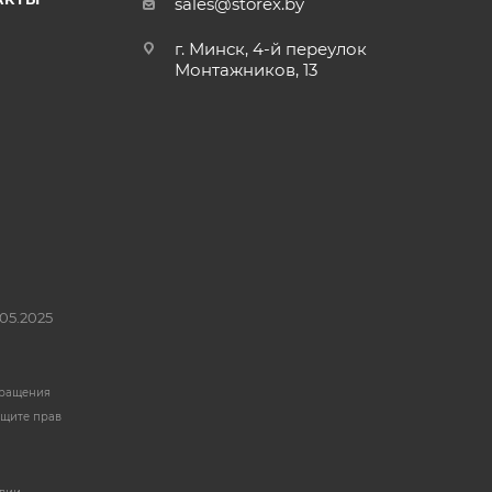
sales@storex.by
г. Минск, 4-й переулок
Монтажников, 13
05.2025
бращения
ащите прав