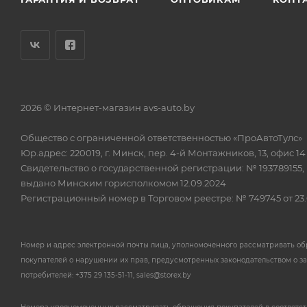
2026 © Интернет-магазин avs-auto.by
Общество с ограниченной ответственностью «ПроАвтоТулс»
Юр.адрес: 220019, г. Минск, пер. 4-й Монтажников, 13, офис 14
Свидетельство о государственной регистрации: № 193789155,
выдано Минским горисполкомом 12.09.2024
Регистрационный номер в Торговом реестре: № 749745 от 23.
Номер и адрес электронной почты лица, уполномоченного рассматривать о
покупателей о нарушении их прав, предусмотренных законодательством о з
потребителей: +375 29 135-51-11, sales@storex.by