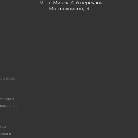
г. Минск, 4-й переулок
Монтажников, 13
05.2025
бращения
ащите прав
твии
говли и