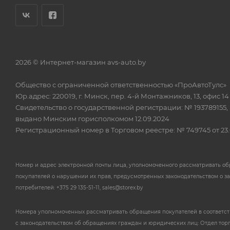
2026 © Интернет-магазин avs-auto.by
Общество с ограниченной ответственностью «ПроАвтоТулс»
Юр.адрес: 220019, г. Минск, пер. 4-й Монтажников, 13, офис 14
Свидетельство о государственной регистрации: № 193789155,
выдано Минским горисполкомом 12.09.2024
Регистрационный номер в Торговом реестре: № 749745 от 23.
Номер и адрес электронной почты лица, уполномоченного рассматривать о
покупателей о нарушении их прав, предусмотренных законодательством о з
потребителей: +375 29 135-51-11, sales@storex.by
Номера уполномоченных рассматривать обращения покупателей в соответс
с законодательством об обращениях граждан и юридических лиц: Отдел тор