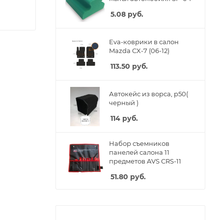
5.08
руб.
Eva-коврики в салон
Mazda CX-7 (06-12)
113.50
руб.
Автокейс из ворса, p50(
черный )
114
руб.
Набор съемников
панелей салона 11
предметов AVS CRS-11
51.80
руб.