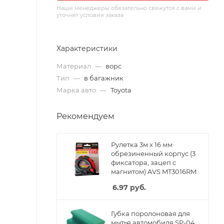
Наши менеджеры обязательно свяжутся с вами и
уточнят условия заказа
Характеристики
Материал
—
ворс
Тип
—
в багажник
Марка авто
—
Toyota
Рекомендуем
Рулетка 3м х 16 мм
обрезиненный корпус (3
фиксатора, зацеп с
магнитом) AVS MT3016RM
6.97
руб.
Губка поролоновая для
мытья автомобиля SP-04