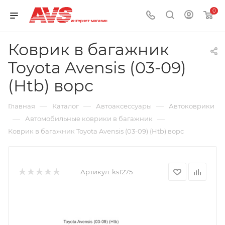
0
Коврик в багажник
Toyota Avensis (03-09)
(Htb) ворс
—
—
—
Главная
Каталог
Автоаксессуары
Автоковрики
—
—
Автомобильные коврики в багажник
Коврик в багажник Toyota Avensis (03-09) (Htb) ворс
Артикул:
ks1275