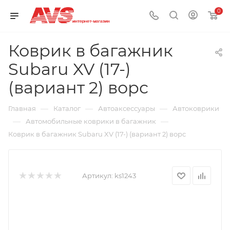
0
Коврик в багажник
Subaru XV (17-)
(вариант 2) ворс
—
—
—
Главная
Каталог
Автоаксессуары
Автоковрики
—
—
Автомобильные коврики в багажник
Коврик в багажник Subaru XV (17-) (вариант 2) ворс
Артикул:
ks1243